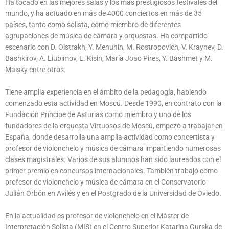
Ha tocado en las mejores salas y los más prestigiosos festivales del
mundo, y ha actuado en más de 4000 conciertos en más de 35
países, tanto como solista, como miembro de diferentes
agrupaciones de música de cámara y orquestas. Ha compartido
escenario con D. Oistrakh, Y. Menuhin, M. Rostropovich, V. Kraynev, D.
Bashkirov, A. Liubimov, E. Kisin, María Joao Pires, Y. Bashmet y M.
Maisky entre otros.
Tiene amplia experiencia en el ámbito de la pedagogía, habiendo
comenzado esta actividad en Moscú. Desde 1990, en contrato con la
Fundación Príncipe de Asturias como miembro y uno de los
fundadores de la orquesta Virtuosos de Moscú, empezó a trabajar en
España, donde desarrolla una amplia actividad como concertista y
profesor de violonchelo y música de cámara impartiendo numerosas
clases magistrales. Varios de sus alumnos han sido laureados con el
primer premio en concursos internacionales. También trabajó como
profesor de violonchelo y música de cámara en el Conservatorio
Julián Orbón en Avilés y en el Postgrado de la Universidad de Oviedo.
En la actualidad es profesor de violonchelo en el Máster de
Interpretación Solista (MIS) en el Centro Superior Katarina Gurska de