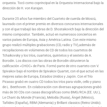
orquesta. Tocó como coprincipal en la Orquesta Internacional bajo la
dirección de H. von Karajan.
Durante 25 años fue miembro del Cuarteto de cuerda de Moscú,
laureado con el primer premio en diversos concursos internacionales
y con el que trabajó las obras de D. Shostakovich bajo la dirección del
mismo compositor. También, actuó en numerosos conciertos en
varios países de Europa, Asia y América Latina. Con este mismo
grupo realizó múltiples grabaciones (CD, radio y TV),además de
recopilaciones en volúmenes de CD de todos los cuartetos de
Tchaikovsky y los tríos, cuartetos, quintetos y el sexteto de A.
Borodin. Los discos con las obras de Borodin obtuvieron la
calificación «CHOC» de Paris. Formó parte de otro cuarteto con V.
Spivakov bajo el nombre de Spivakov Quartet, con el que actuó en las
mejores salas de Europa, Estados Unidos y Japón. Con el Trío
Picasso grabó en cuatro CD todos los tríos para violín, cello y piano
de L. Beethoven. En colaboración con diversas agrupaciones grabó
más de 30 CDs con casas discográficas como BMG/RCA (EE. UU.),
Le Chant du Monde (Francia), Melodía (Rusia), Ángel (México),
Tañides (España), RBM (Alemania) y Brillant classics (Reino Unido).