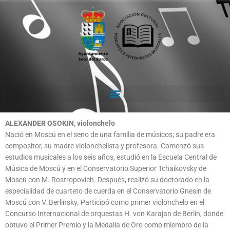
Ir
al
contenido
ALEXANDER OSOKIN, violonchelo
Nació en Moscú en el seno de una familia de músicos; su padre era
compositor, su madre violonchelista y profesora. Comenzó sus
estudios musicales a los seis años, estudió en la Escuela Central de
Música de Moscú y en el Conservatorio Superior Tchaikovsky de
Moscú con M. Rostropovich. Después, realizó su doctorado en la
especialidad de cuarteto de cuerda en el Conservatorio Gnesin de
Moscú con V. Berlinsky. Participó como primer violonchelo en el
Concurso Internacional de orquestas H. von Karajan de Berlín, donde
obtuvo el Primer Premio y la Medalla de Oro como miembro de la